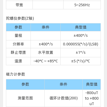
带宽
5~256Hz
陀螺仪参数(Z轴)
参数
条件
典型值
量程
±400°/s
分辨率
±400°/s
0.000055(°/s)/(LSB)
静止零漂
水平放置
±1°/s
温漂
-40°C ~ +85°C
±5 (°/s)/℃
磁力计参数
参数
条件
典型值
-800uT
测量范围
循环计数值(200)
to +800
uT