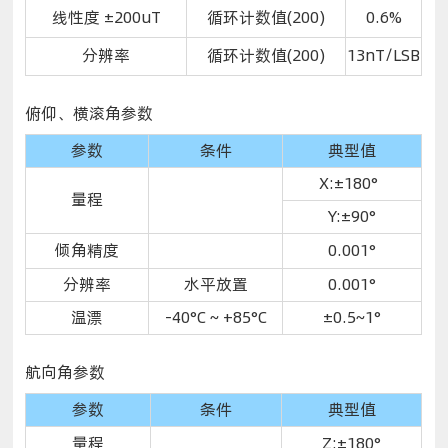
线性度 ±200uT
循环计数值(200)
0.6%
分辨率
循环计数值(200)
13nT/LSB
俯仰、横滚角参数
参数
条件
典型值
X:±180°
量程
Y:±90°
倾角精度
0.001°
分辨率
水平放置
0.001°
温漂
-40°C ~ +85°C
±0.5~1°
航向角参数
参数
条件
典型值
量程
Z:±180°