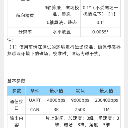
9轴算法，磁场校
0.1°（不受磁场干
准，静态
扰情况下）【1】
航向精度
6轴算法，静态
0.1°
分辨率
水平放置
0.0055°
注：
【1】使用前请在测试的环境进行磁场校准，确保传感器
熟悉该环境下的磁场，校准时，请远离磁干扰。
基本参数
参数
条件
最小值
默认
最大值
UART
4800bps
9600bps
230400bps
通信接
口
CAN
3K
250K
1M
输出内
片上时间、
加速度：3维，角速度：3
容
维，磁场：3维，角度：3维