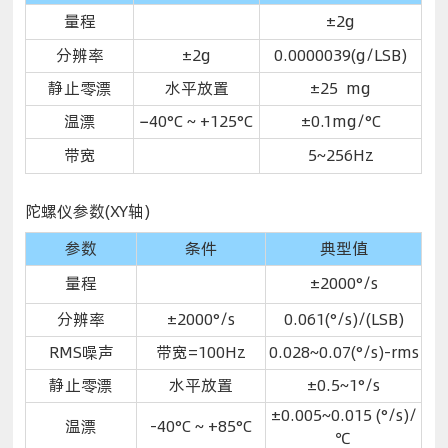
量程
±2g
分辨率
±2g
0.0000039(g/LSB)
静止零漂
水平放置
±25 mg
温漂
−40°C ~ +125°C
±0.1mg/°C
带宽
5~256Hz
陀螺仪参数(XY轴)
参数
条件
典型值
量程
±2000°/s
分辨率
±2000°/s
0.061(°/s)/(LSB)
RMS噪声
带宽=100Hz
0.028~0.07(°/s)-rms
静止零漂
水平放置
±0.5~1°/s
±0.005~0.015 (°/s)/
温漂
-40°C ~ +85°C
℃