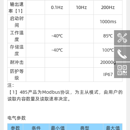
输出速
0.1Hz
10Hz
200Hz
率
【1】
启动时
1000ms
间
工作温
-40℃
85℃
度
存储温
-40
℃
100
℃
度
耐冲击
20000g
防护等
IP67
级
注：
【1】485产品为Modbus协议，为主从模式，由用户的
读取内容数量及读取速率决定。
电气参数
参数
条件
最小值
典型
最大值