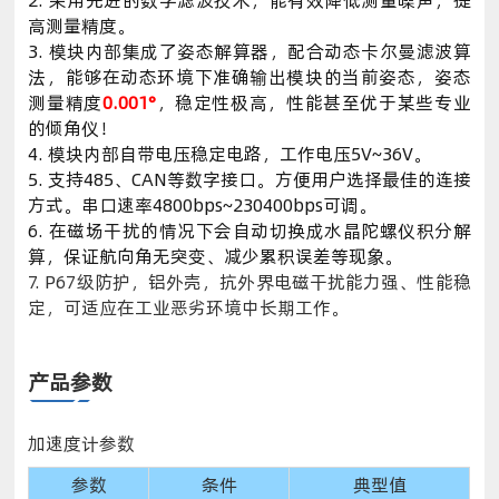
2. 采用先进的数字滤波技术，能有效降低测量噪声，提
高测量精度。
3. 模块内部集成了姿态解算器，配合动态卡尔曼滤波算
法，能够在动态环境下准确输出模块的当前姿态，姿态
测量精度
0.001°
，稳定性极高，性能甚至优于某些专业
的倾角仪！
4. 模块内部自带电压稳定电路，工作电压5V~36V。
5. 支持485、CAN等数字接口。方便用户选择最佳的连接
方式。串口速率4800bps~230400bps可调。
6. 在磁场干扰的情况下会自动切换成水晶陀螺仪积分解
算，保证航向角无突变、减少累积误差等现象。
7. P67级防护，铝外壳，抗外界电磁干扰能力强、性能稳
定，可适应在工业恶劣环境中长期工作。
产品参数
加速度计参数
参数
条件
典型值