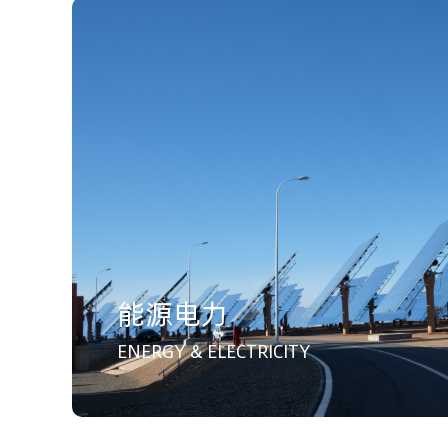
能源电力
ENERGY & ELECTRICITY